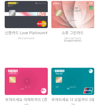
신한카드 Love Platinum#
쇼핑 그린카드
5% Cash back
5% Cash back
(if applicable)
부자되세요 아파트카드 (경
부자되세요 더 오일카드 (대
남)
구)