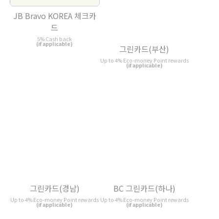
JB Bravo KOREA 체크카
그린카드(부산)
드
Up to 4% Eco-money Point rewards
(if applicable)
5% Cash back
(if applicable)
그린카드(경남)
BC 그린카드(하나)
Up to 4% Eco-money Point rewards
Up to 4% Eco-money Point rewards
(if applicable)
(if applicable)