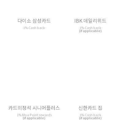
(if applicable)
(if applicable)
카드의 정석 L.POINT
하나 더 넥스트 멤버스
1% L.Point rewards
1% Hana Money rewards
(if applicable)