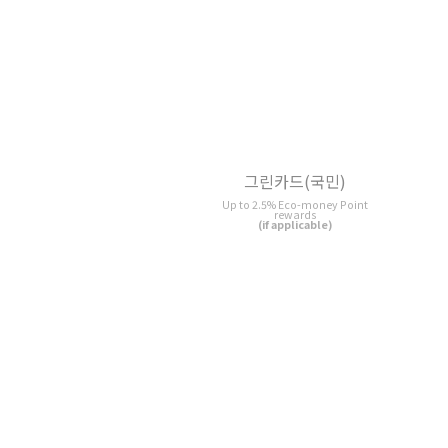
그린카드(국민)
원더카드 FREE
Up to 2.5% Eco-money Point
2% Cash back
rewards
(if applicable)
신세계이마트 삼성카드 5
신한카드 주거래 신용
2% Bonus Point rewards
2% My Shinhan Point rewards
(if applicable)
(if applicable)