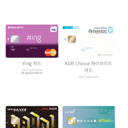
#ing 카드
KDB Choice 하이브리드
카드
5% Cash back
(if applicable)
5% Cash back