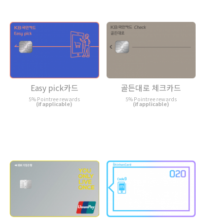
Easy pick카드
골든대로 체크카드
5% Pointree rewards
5% Pointree rewards
(if applicable)
(if applicable)