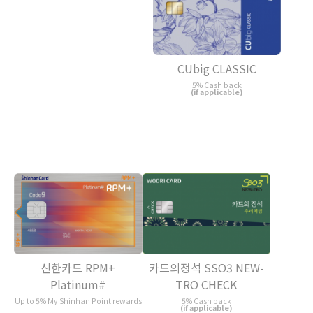
CUbig CLASSIC
5% Cash back
(if applicable)
신한카드 RPM+
카드의정석 SSO3 NEW-
Platinum#
TRO CHECK
Up to 5% My Shinhan Point rewards
5% Cash back
(if applicable)