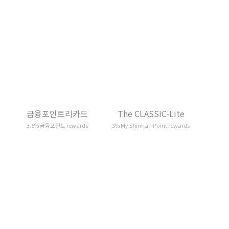
금융포인트리카드
The CLASSIC-Lite
3.5% 금융포인트 rewards
3% My Shinhan Point rewards
#ing 카드(체크)
The LADY CLASSIC
3% Cash back
3% Cash back