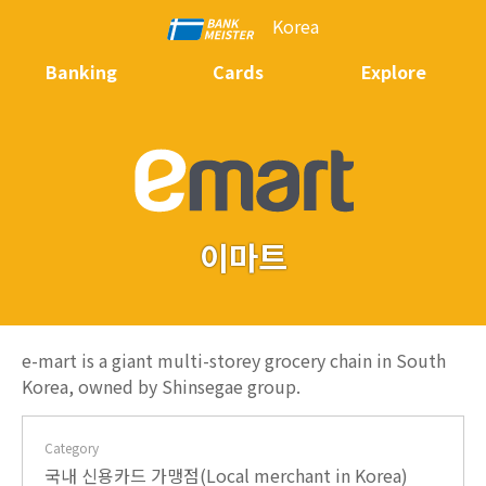
Korea
Banking
Cards
Explore
이마트
e-mart is a giant multi-storey grocery chain in South
Korea, owned by Shinsegae group.
Category
국내 신용카드 가맹점(Local merchant in Korea)