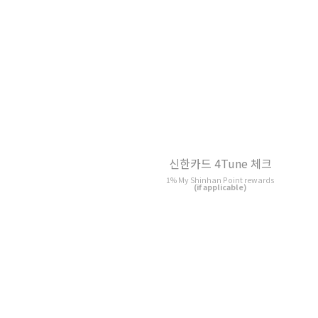
다이소 삼성카드
IBK 데일리위드
1% Cash back
1% Cash back
(if applicable)
카드의정석 시니어플러스
신한카드 집
1% Moa Point rewards
1% Cash back