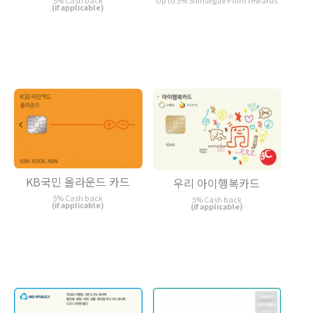
5% Cash back
Up to 5% Shinsegae Point rewards
(if applicable)
KB국민 올라운드 카드
우리 아이행복카드
5% Cash back
5% Cash back
(if applicable)
(if applicable)