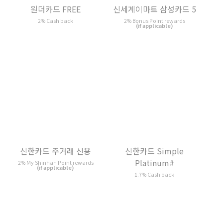
신한카드 Simple
Platinum#
1.7% Cash back
현대카드 ZERO Up
1.6% Cash back