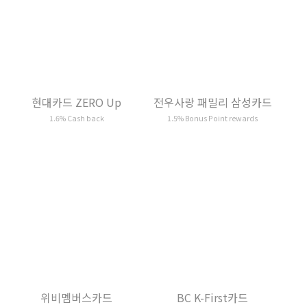
위비멤버스카드
1.5% Wibee Honey Money rewards
(if applicable)
전우사랑 패밀리 삼성카드
1.5% Bonus Point rewards
BeV III 카드
BC K-First카드
1.3% Pointree rewards
Up to 1.5% Cash back
(if applicable)